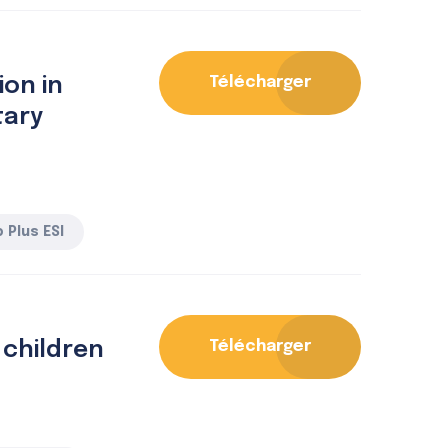
on in
Télécharger
tary
 Plus ESI
 children
Télécharger