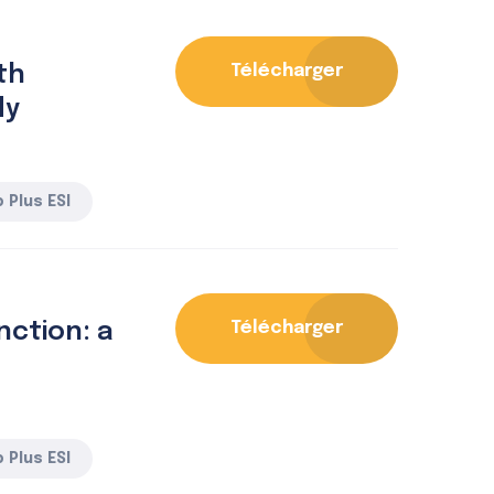
th
Télécharger
dy
 Plus ESI
nction: a
Télécharger
 Plus ESI