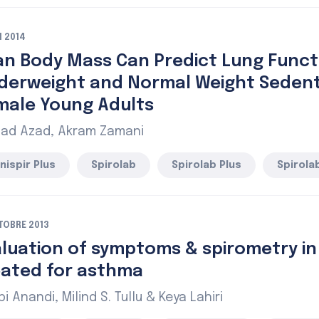
I 2014
an Body Mass Can Predict Lung Functi
derweight and Normal Weight Seden
male Young Adults
ad Azad, Akram Zamani
nispir Plus
Spirolab
Spirolab Plus
Spirolab
TOBRE 2013
aluation of symptoms & spirometry in
eated for asthma
i Anandi, Milind S. Tullu & Keya Lahiri