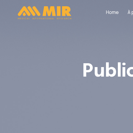
Home
À 
Publi