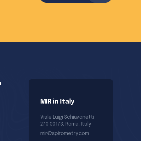
programme dév
e
MIR in Italy
M
Viale Luigi Schiavonetti
54
270 00173, Roma, Italy
Ne
Sul
mir@spirometry.com
mi