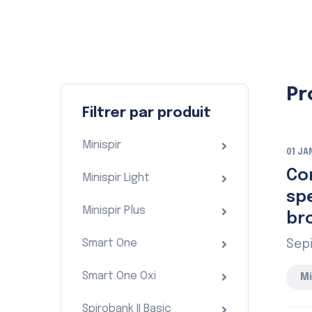
Pr
Filtrer par produit
Minispir
01 JA
Co
Minispir Light
spe
Minispir Plus
br
Smart One
Sepi
Smart One Oxi
Mi
Spirobank II Basic