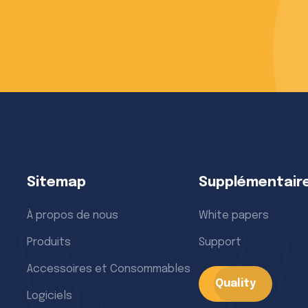
Sitemap
Supplémentair
À propos de nous
White papers
R in France
MIR in Brazil
Produits
Support
0, Chemin De Saint
Rua Pinheiro Machado,
Accessoires et Consommables
nisy, Jardin Des
2659 sala 303 –São
Quality
reprises, 30980,
Pelegrino – Caxias do 
Logiciels
nglade
+55 5430253070