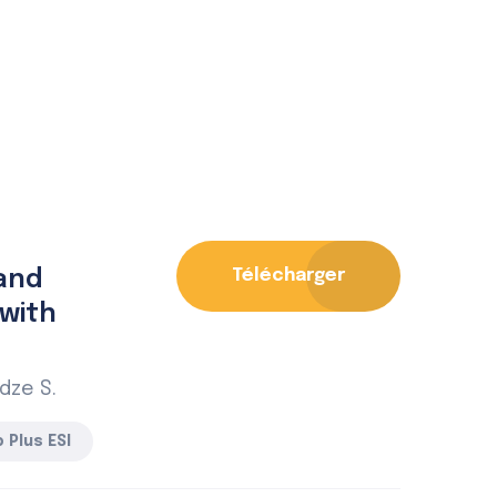
and
Télécharger
 with
dze S.
 Plus ESI