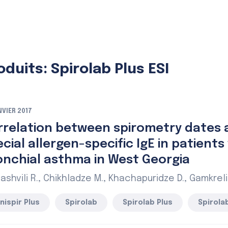
oduits: Spirolab Plus ESI
NVIER 2017
rrelation between spirometry dates 
cial allergen-specific IgE in patients
onchial asthma in West Georgia
ashvili R., Chikhladze M., Khachapuridze D., Gamkreli
nispir Plus
Spirolab
Spirolab Plus
Spirolab