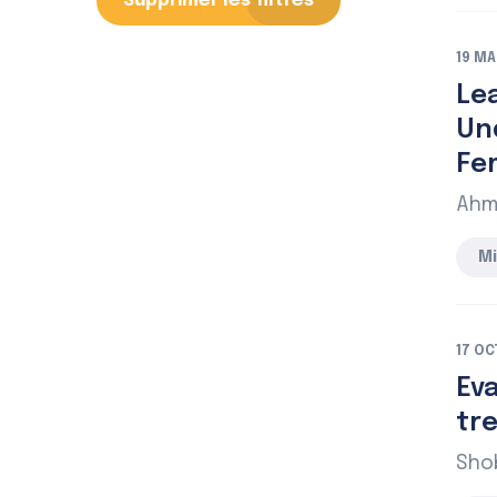
Supprimer les filtres
19 MA
Le
Un
Fe
Ahm
Mi
17 OC
Ev
tr
Shob