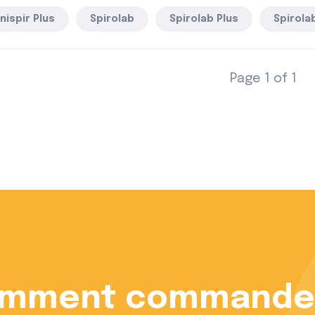
nispir Plus
Spirolab
Spirolab Plus
Spirolab
Page 1 of 1
 devenir revendeur