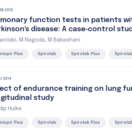
IN 2015
lmonary function tests in patients wi
kinson's disease: A case‑control stu
Owolabi, M Nagoda, M Babashani
nispir Plus
Spirolab
Spirolab Plus
Spirolab
I 2014
ect of endurance training on lung fu
gitudinal study
ip Hulke
nispir Plus
Spirolab
Spirolab Plus
Spirolab