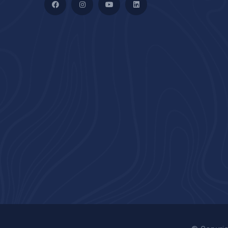
mi
Facebook
Instagram
YouTube
LinkedIn
+33
+33