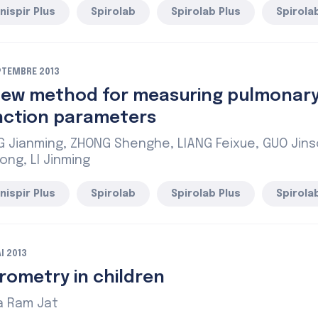
nispir Plus
Spirolab
Spirolab Plus
Spirolab
PTEMBRE 2013
new method for measuring pulmonar
nction parameters
 Jianming, ZHONG Shenghe, LIANG Feixue, GUO Jinso
ong, LI Jinming
nispir Plus
Spirolab
Spirolab Plus
Spirolab
I 2013
rometry in children
a Ram Jat