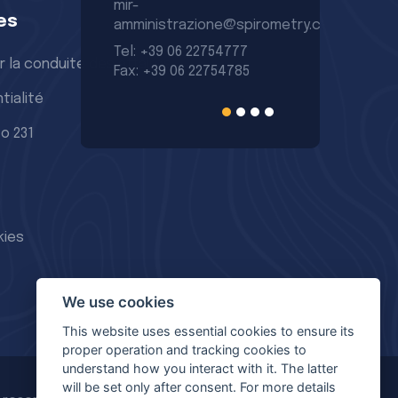
mir-
+0
es
amministrazione@spirometry.com
+0
84
Tel: +39 06 22754777
r la conduite des affaires
84
Fax: +39 06 22754785
tialité
o 231
kies
We use cookies
This website uses essential cookies to ensure its
proper operation and tracking cookies to
understand how you interact with it. The latter
will be set only after consent. For more details