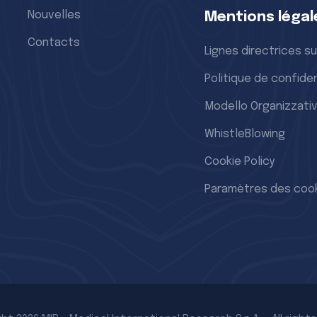
rfrance@spirometry.com
Nouvelles
Mentions légal
 (0)4 66 37 20 68
Contacts
 (0)4 84 25 14 32
Lignes directrices su
Politique de confiden
Modello Organizzativ
WhistleBlowing
Cookie Policy
Paramètres des coo