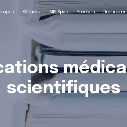
propos
ESI Index
MIR Spiro
Produits
Ressource
cations médica
scientifiques