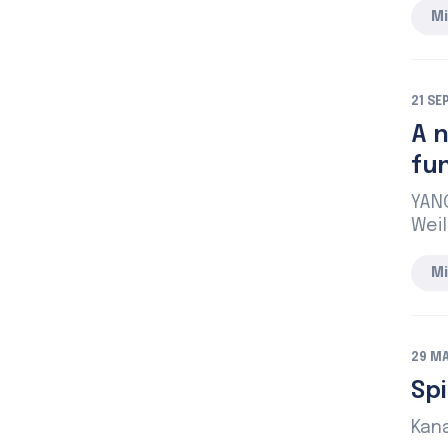
Mi
21 SE
A 
fu
YANG
Weil
Mi
29 MA
Spi
Kan