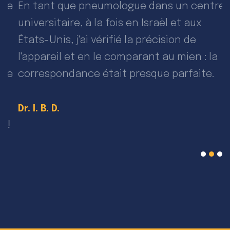
e
En tant que pneumologue dans un centre
J
universitaire, à la fois en Israël et aux
e
États-Unis, j'ai vérifié la précision de
t
l'appareil et en le comparant au mien : la
u
e
correspondance était presque parfaite.
D
Dr. I. B. D.