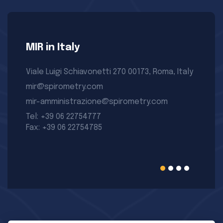
MIR in Italy
Viale Luigi Schiavonetti 270 00173, Roma, Italy
mir@spirometry.com
mir-amministrazione@spirometry.com
Tel: +39 06 22754777
Fax: +39 06 22754785