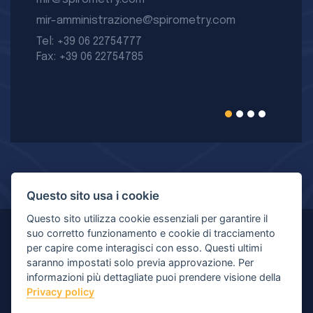
mir-amministrazione@spirometry.com
Tel: +39 06 22754777
Fax: +39 06 22754785
Questo sito usa i cookie
Questo sito utilizza cookie essenziali per garantire il
suo corretto funzionamento e cookie di tracciamento
© Copyright 2026 MIR - Medical International Research
per capire come interagisci con esso. Questi ultimi
saranno impostati solo previa approvazione. Per
S.p.A. - All rights reserved.
informazioni più dettagliate puoi prendere visione della
Privacy policy
Viale Luigi Schiavonetti 270-278, 00173 Roma (RM) |