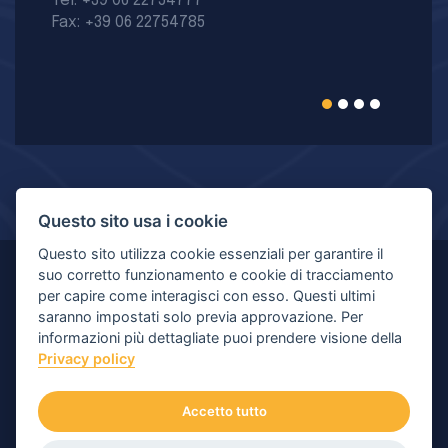
Tel: +39 06 22754777
Fax: +39 06 22754785
Questo sito usa i cookie
Questo sito utilizza cookie essenziali per garantire il
suo corretto funzionamento e cookie di tracciamento
© Copyright 2026 MIR - Medical International Research
per capire come interagisci con esso. Questi ultimi
saranno impostati solo previa approvazione. Per
S.p.A. - All rights reserved.
informazioni più dettagliate puoi prendere visione della
Privacy policy
Viale Luigi Schiavonetti 270-278, 00173 Roma (RM) |
P.IVA/C.F.: 04564101006 | Capitale: € 120.400,00 I.V.
Accetto tutto
Numero di iscrizione Registro Imprese: Roma 04564101006