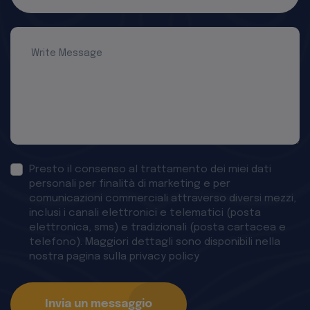
Presto il consenso al trattamento dei miei dati
personali per finalità di marketing e per
comunicazioni commerciali attraverso diversi mezzi,
inclusi i canali elettronici e telematici (posta
elettronica, sms) e tradizionali (posta cartacea e
telefono). Maggiori dettagli sono disponibili nella
nostra pagina sulla privacy policy
Invia un messaggio