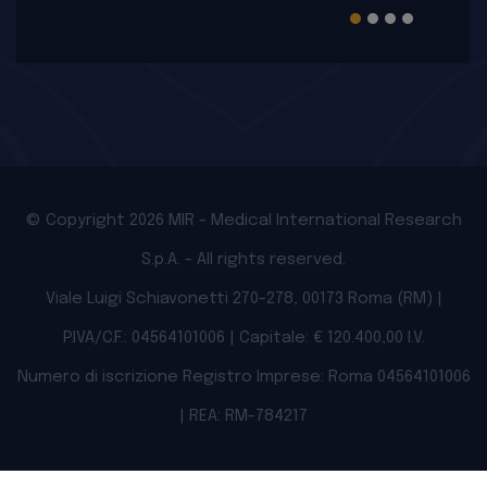
© Copyright 2026 MIR - Medical International Research
S.p.A. - All rights reserved.
Viale Luigi Schiavonetti 270-278, 00173 Roma (RM) |
P.IVA/C.F.: 04564101006 | Capitale: € 120.400,00 I.V.
Numero di iscrizione Registro Imprese: Roma 04564101006
| REA: RM-784217