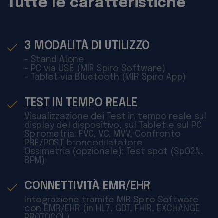
Tutte le caratteristiche
3 MODALITÀ DI UTILIZZO
- Stand Alone
- PC via USB (MIR Spiro Software)
- Tablet via Bluetooth (MIR Spiro App)
TEST IN TEMPO REALE
Visualizzazione dei Test in tempo reale sul
display del dispositivo, sul Tablet e sul PC
Spirometria: FVC, VC, MVV, Confronto
PRE/POST broncodilatatore
Ossimetria (opzionale): Test spot (SpO2%,
BPM)
CONNETTIVITÀ EMR/EHR
Integrazione tramite MIR Spiro Software
con EMR/EHR (in HL7, GDT, FHIR, EXCHANGE
PROTOCOL)